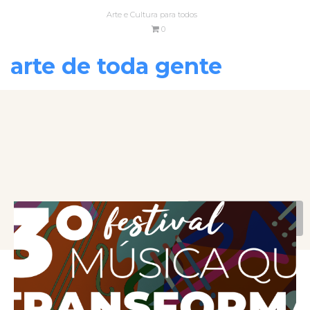
Arte e Cultura para todos
0
arte de toda gente
VOLTAR