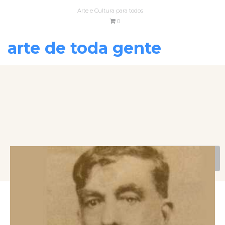
Arte e Cultura para todos
0
arte de toda gente
VOLTAR