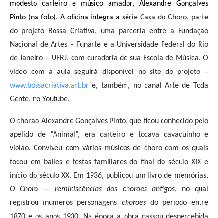
modesto carteiro e músico amador, Alexandre Gonçalves
Pinto (na foto). A oficina integra a
s
érie Casa do Choro, parte
do projeto Bossa Criativa, uma parceria entre a Fundação
Nacional de Artes – Funarte e a Universidade Federal do Rio
de Janeiro – UFRJ, com curadoria de sua Escola de Música. O
vídeo com a aula seguirá disponível no site do projeto –
www.bossacriativa.art.br
e, também, no canal Arte de Toda
Gente, no Youtube.
O chorão Alexandre Gonçalves Pinto, que ficou conhecido pelo
apelido de “Animal”, era carteiro e tocava cavaquinho e
violão. Conviveu com vários músicos de choro com os quais
tocou em bailes e festas familiares do final do século XIX e
início do século XX. Em 1936, publicou um livro de memórias,
O Choro — reminiscências dos chorões antigos
, no qual
registrou inúmeros personagens
chorões
do período entre
1870 e os anos 1930. Na época a obra passou despercebida