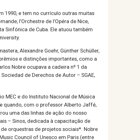
m 1990, e tem no currículo outras muitas
omande; l’Orchestre de l’Opéra de Nice,
sta Sinfónica de Cuba. Ele atuou também
iversity.
astera, Alexandre Goehr, Günther Schüller,
o prêmios e distinções importantes, como a
rlos Nobre ocupava a cadeira nº 1 da
a Sociedad de Derechos de Autor – SGAE,
io MEC e do Instituto Nacional de Música
e quando, com o professor Alberto Jaffé,
spirou uma das linhas de ação do nosso
ais – Sinos, dedicada à capacitação de
 de orquestras de projetos sociais*. Nobre
l Music Council of Unesco em Paris (entre