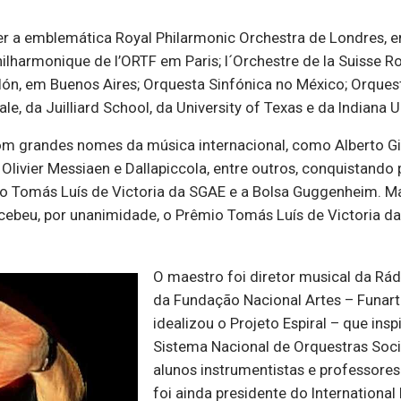
ger a emblemática Royal Philarmonic Orchestra de Londres, e
hilharmonique de l’ORTF em Paris; l´Orchestre de la Suisse R
lón, em Buenos Aires; Orquesta Sinfónica no México; Orque
e, da Juilliard School, da University of Texas e da Indiana Un
om grandes nomes da música internacional, como Alberto Gin
 Olivier Messiaen e Dallapiccola, entre outros, conquistand
io Tomás Luís de Victoria da SGAE e a Bolsa Guggenheim. Ma
ecebeu, por unanimidade, o Prêmio Tomás Luís de Victoria d
O maestro foi diretor musical da Rád
da Fundação Nacional Artes – Funart
idealizou o Projeto Espiral – que in
Sistema Nacional de Orquestras Soci
alunos instrumentistas e professores
foi ainda presidente do Internationa