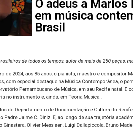
O adeus a Marlos 
em música conte
Brasil
sileiros de todos os tempos, autor de mais de 250 peças, ma
ro de 2024, aos 85 anos, o pianista, maestro e compositor 
pos, com especial destaque na Música Contemporânea, o per
servatório Pernambucano de Música, em seu Recife natal. 
ia no instrumento e, ainda, em Teoria Musical.
os do Departamento de Documentação e Cultura do Recife pa
 o Padre Jaime C. Diniz. E, ao longo de sua trajetória aca
rto Ginastera, Olivier Messiaen, Luigi Dallapiccola, Bruno Ma