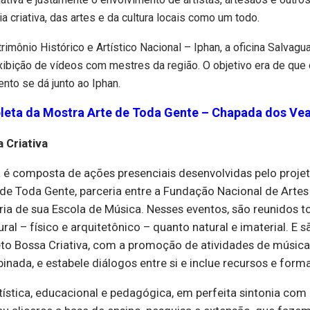
a criativa, das artes e da cultura locais como um todo.
imônio Histórico e Artístico Nacional – Iphan, a oficina Salvagu
 exibição de vídeos com mestres da região. O objetivo era de qu
to se dá junto ao Iphan.
pleta da Mostra Arte de Toda Gente – Chapada dos Ve
 Criativa
a é composta de ações presenciais desenvolvidas pelo proje
 de Toda Gente, parceria entre a Fundação Nacional de Artes
ia de sua Escola de Música. Nesses eventos, são reunidos 
ural – físico e arquitetônico – quanto natural e imaterial. E
eto Bossa Criativa, com a promoção de atividades de música, ar
ada, e estabele diálogos entre si e inclue recursos e forma
tística, educacional e pedagógica, em perfeita sintonia com 