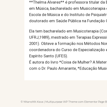
**Thelma Alvares** é professora titular da
em Música, bacharelado em Musicoterapia 
Escola de Música e do Instituto de Psiquiatr
doutorado em Saúde Pública na Fundação O
Ela tem bacharelado em Musicoterapia (Conse
UFRJ,1989), mestrado em Terapias Expressi
2001). Obteve a formação nos Métodos Nord
coordenadora do Curso de Especialização e
Espírito Santo (UFES).
É autora do livro *Coisa de Mulher? A Mater
com o Dr. Paulo Amarante, *Educação Musi
© %%ano%% Kava | Multipurpose WP Theme com Elementor Page B