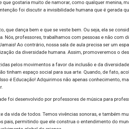
e que gostaria muito de namorar, como qualquer menina, m
intenção foi discutir a invisibilidade humana que é gerada q
o, que dança bem e que se veste bem. Ou seja, ela se consi
cia. Nós, professores, trabalhamos com pessoas e não com 
Jamais! Ao contrário, nossa sala de aula precisa ser um es
orização da diversidade humana. Assim, promoveremos o des
das pelos movimentos a favor da inclusão e da diversidad
não tinham espaço social para sua arte. Quando, de fato, ac
 Isso é Educação! Adquirimos não apenas conhecimento, m
r.
de foi desenvolvido por professores de música para profes
 da vida de todos. Temos vivências sonoras, e também music
s pais, permitindo que ele construa o entendimento do mund