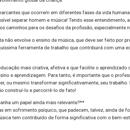
nvolvimento global da criança.
arcantes que ocorrem em diferentes fases da vida humana. 
ssível separar homem e música! Tendo esse entendimento, 
s caminhos para os desafios da profissão, especialmente n
ta não envolve o ensino de música, que deve ser feito por p
quíssima ferramenta de trabalho que contribuirá com uma ed
cação mais criativa, afetiva e que facilite o aprendizado 
sino e aprendizagem. Para tanto, é importante que o profess
, ou mesmo transformar significativamente, seu trabalho.
construí-lo e percorrê-lo de fato!
anha um papel ainda mais relevante?**
s em sofrimento psíquico, que padecem, talvez, ainda de f
úsica tem contribuído de forma significativa com o bem-es