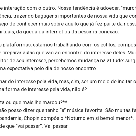
 interação com o outro. Nossa tendência é adoecer, “murch
ncia, trazendo bagagens importantes de nossa vida que com
esejo de conhecer mais sobre aquilo que já fez parte da no
irtuais, da queda da internet ou da péssima conexão.
s plataformas, estamos trabalhando com os estilos, composi
preparar aulas que vão ao encontro do interesse deles. Mu
or de seu interesse, percebemos mudança na atitude: surg
a expectativa pelo dia de nosso encontro.
r do interesse pela vida, mas, sim, ser um meio de incitar o
a forma de interesse pela vida, não é?
ita ou que mais lhe marcou?**
 não posso dizer que tenho “a” música favorita. São muitas 
pandemia, Chopin compôs o *Noturno em si bemol menor*. 
de que “vai passar”. Vai passar.