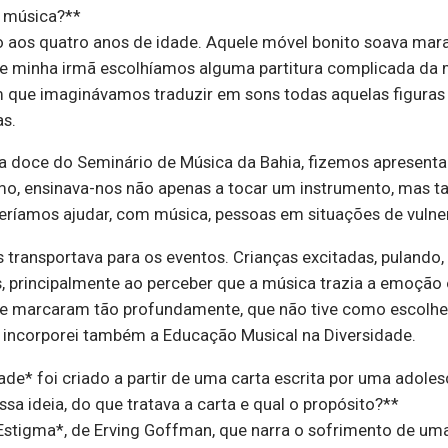
 música?**
no aos quatro anos de idade. Aquele móvel bonito soava mar
 minha irmã escolhíamos alguma partitura complicada da 
 que imaginávamos traduzir em sons todas aquelas figura
s.
 doce do Seminário de Música da Bahia, fizemos apresentaç
rmo, ensinava-nos não apenas a tocar um instrumento, mas
íamos ajudar, com música, pessoas em situações de vulner
ransportava para os eventos. Crianças excitadas, pulando, c
, principalmente ao perceber que a música trazia a emoção 
e marcaram tão profundamente, que não tive como escolher
, incorporei também a Educação Musical na Diversidade.
ade* foi criado a partir de uma carta escrita por uma adol
 ideia, do que tratava a carta e qual o propósito?**
 *Estigma*, de Erving Goffman, que narra o sofrimento de um