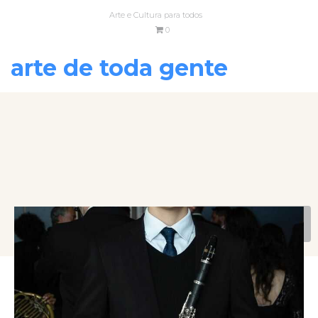
Arte e Cultura para todos
0
arte de toda gente
VOLTAR