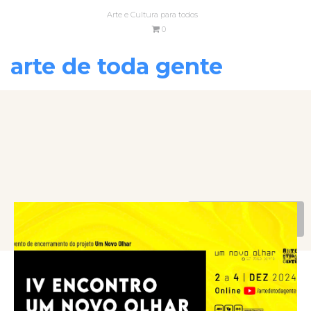
Arte e Cultura para todos
0
arte de toda gente
VOLTAR