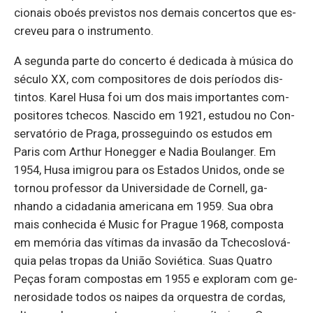
ci­o­nais oboés pre­vistos nos de­mais con­certos que es­
creveu para o ins­tru­mento.
A se­gunda parte do con­certo é de­di­cada à mú­sica do
sé­culo XX, com com­po­si­tores de dois pe­ríodos dis­
tintos. Karel Husa foi um dos mais im­por­tantes com­
po­si­tores tchecos. Nas­cido em 1921, es­tudou no Con­
ser­va­tório de Praga, pros­se­guindo os es­tudos em
Paris com Arthur Ho­negger e Nadia Bou­langer. Em
1954, Husa imi­grou para os Es­tados Unidos, onde se
tornou pro­fessor da Uni­ver­si­dade de Cor­nell, ga­
nhando a ci­da­dania ame­ri­cana em 1959. Sua obra
mais co­nhe­cida é Music for Prague 1968, com­posta
em me­mória das ví­timas da in­vasão da Tche­cos­lo­vá­
quia pelas tropas da União So­vié­tica. Suas Quatro
Peças foram com­postas em 1955 e ex­ploram com ge­
ne­ro­si­dade todos os naipes da or­questra de cordas,