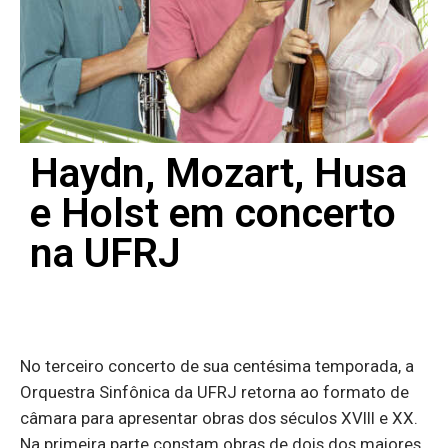
Haydn, Mozart, Husa
e Holst em concerto
na UFRJ
No terceiro concerto de sua cen­té­sima tem­po­rada, a
Or­questra Sinfô­nica da UFRJ re­torna ao for­mato de
câ­mara para apre­sentar obras dos sé­culos XVIII e XX.
Na pri­meira parte constam obras de dois dos mai­ores