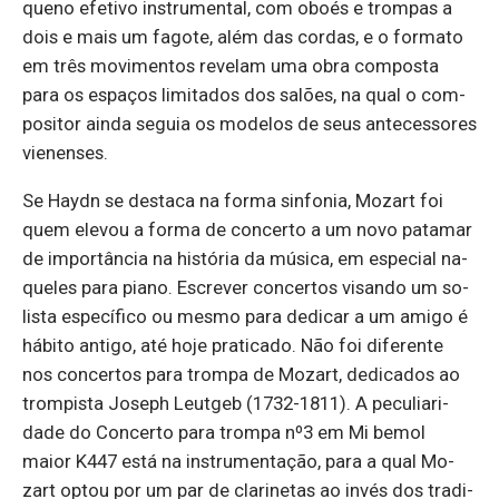
queno efe­tivo ins­tru­mental, com oboés e trompas a
dois e mais um fa­gote, além das cordas, e o for­mato
em três mo­vi­mentos re­velam uma obra com­posta
para os es­paços li­mi­tados dos sa­lões, na qual o com­
po­sitor ainda se­guia os mo­delos de seus an­te­ces­sores
vi­e­nenses.
Se Haydn se des­taca na forma sin­fonia, Mo­zart foi
quem elevou a forma de con­certo a um novo pa­tamar
de im­por­tância na his­tória da mú­sica, em es­pe­cial na­
queles para piano. Es­crever con­certos vi­sando um so­
lista es­pe­cí­fico ou mesmo para de­dicar a um amigo é
há­bito an­tigo, até hoje pra­ti­cado. Não foi di­fe­rente
nos con­certos para trompa de Mo­zart, de­di­cados ao
trom­pista Jo­seph Leutgeb (1732-1811). A pe­cu­li­a­ri­
dade do Con­certo para trompa nº3 em Mi bemol
maior K447 está na ins­tru­men­tação, para a qual Mo­
zart optou por um par de cla­ri­netas ao invés dos tra­di­