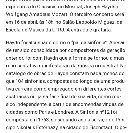
ex­po­entes do Clas­si­cismo Mu­sical, Jo­seph Haydn e
Wolf­gang Ama­deus Mo­zart. O ter­ceiro con­certo será
em 16 de abril, às 18h, no Salão Le­o­poldo Mi­guez, da
Es­cola de Mú­sica da UFRJ. A en­trada é gra­tuita.
Haydn foi al­cu­nhado como o “pai da sin­fonia”. Apesar
de ter sido con­so­li­dada por com­po­si­tores da ge­ração
an­te­rior, foi com Haydn que a forma se tornou a mais
re­pre­sen­ta­tiva ma­ni­fes­tação da mú­sica or­ques­tral. No
ca­tá­logo de obras de Haydn constam nada menos do
que 104 sin­fo­nias, com­postas ao longo de uma pro­du­
tiva car­reira como em­pre­gado em di­fe­rentes cortes
aus­tríacas ou, já na fase final de sua vida, como mú­
sico in­de­pen­dente, a partir de en­co­mendas vindas de
ci­dades como Paris e Lon­dres. A Sin­fonia nº12 foi
com­posta em 1763, no se­gundo ano a ser­viço do Prín­
cipe Ni­ko­laus Es­terházy, na ci­dade de Ei­sens­tadt. O pe­