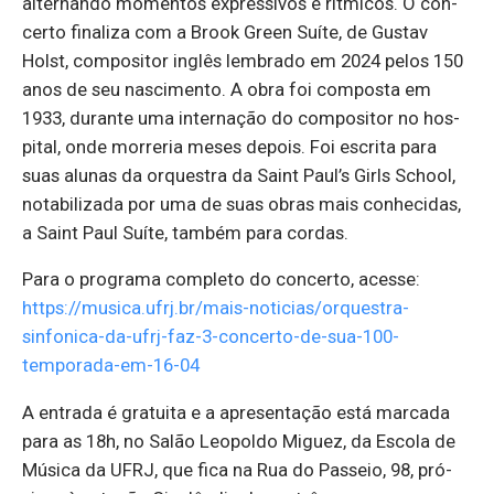
al­ter­nando mo­mentos ex­pres­sivos e rít­micos. O con­
certo fi­na­liza com a Brook Green Suíte, de Gustav
Holst, com­po­sitor in­glês lem­brado em 2024 pelos 150
anos de seu nas­ci­mento. A obra foi com­posta em
1933, du­rante uma in­ter­nação do com­po­sitor no hos­
pital, onde mor­reria meses de­pois. Foi es­crita para
suas alunas da or­questra da Saint Paul’s Girls School,
no­ta­bi­li­zada por uma de suas obras mais co­nhe­cidas,
a Saint Paul Suíte, também para cordas.
Para o programa completo do concerto, acesse:
https://musica.ufrj.br/mais-noticias/orquestra-
sinfonica-da-ufrj-faz-3-concerto-de-sua-100-
temporada-em-16-04
A en­trada é gra­tuita e a apre­sen­tação está mar­cada
para as 18h, no Salão Le­o­poldo Mi­guez, da Es­cola de
Mú­sica da UFRJ, que fica na Rua do Pas­seio, 98, pró­