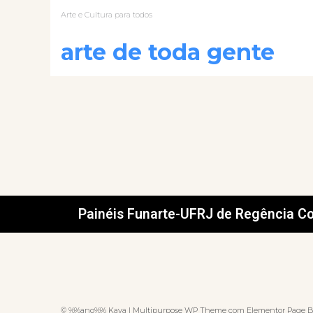
Arte e Cultura para todos
arte de toda gente
Painéis Funarte-UFRJ de Regência Co
© %%ano%% Kava | Multipurpose WP Theme com Elementor Page B