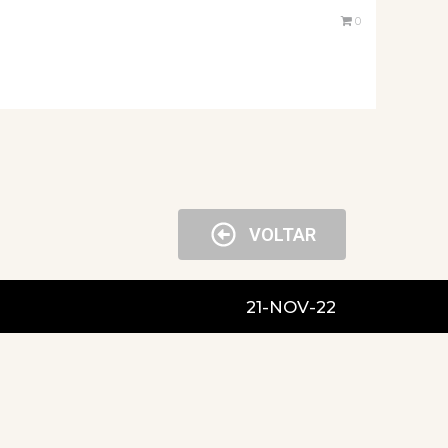
0
VOLTAR
21-NOV-22