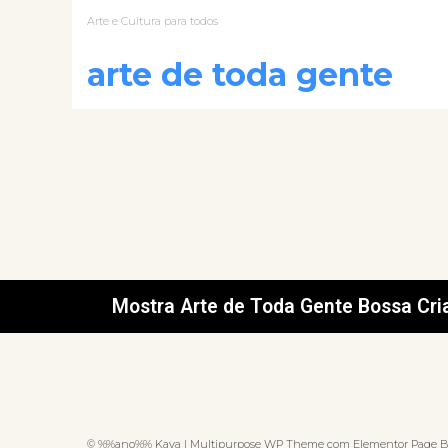
Arte e Cultura para todos
arte de toda gente
Mostra Arte de Toda Gente Bossa Cri
© %%ano%% Kava | Multipurpose WP Theme com Elementor Page B