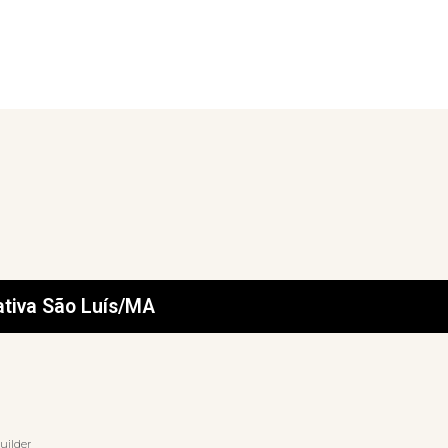
ativa São Luís/MA
uilder