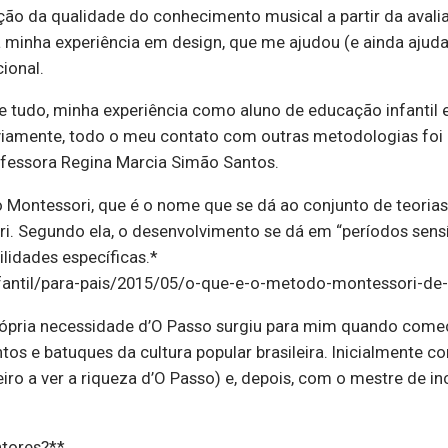
ação da qualidade do conhecimento musical a partir da ava
 a minha experiência em design, que me ajudou (e ainda ajud
cional.
 tudo, minha experiência como aluno de educação infantil 
amente, todo o meu contato com outras metodologias foi i
ofessora Regina Marcia Simão Santos.
Montessori, que é o nome que se dá ao conjunto de teorias, 
ri. Segundo ela, o desenvolvimento se dá em “períodos sens
lidades específicas.*
nfantil/para-pais/2015/05/o-que-e-o-metodo-montessori-de-
pria necessidade d’O Passo surgiu para mim quando comece
tos e batuques da cultura popular brasileira. Inicialmente c
ro a ver a riqueza d’O Passo) e, depois, com o mestre de i
ntores?**