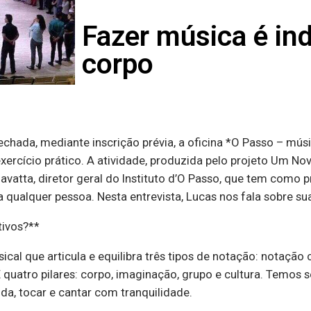
Fazer música é ind
corpo
fechada, mediante inscrição prévia, a oficina *O Passo – mús
ercício prático. A atividade, produzida pelo projeto Um Nov
avatta, diretor geral do Instituto d’O Passo, que tem como p
 a qualquer pessoa. Nesta entrevista, Lucas nos fala sobre s
tivos?**
l que articula e equilibra três tipos de notação: notação c
 E quatro pilares: corpo, imaginação, grupo e cultura. Temo
oda, tocar e cantar com tranquilidade.