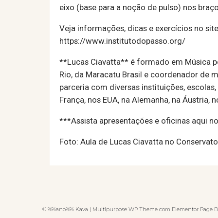
eixo (base para a noção de pulso) nos braç
Veja informações, dicas e exercícios no site
https://www.institutodopasso.org/
**Lucas Ciavatta** é formado em Música pe
Rio, da Maracatu Brasil e coordenador de 
parceria com diversas instituições, escolas,
França, nos EUA, na Alemanha, na Áustria, n
***Assista apresentações e oficinas aqui n
Foto: Aula de Lucas Ciavatta no Conservato
© %%ano%% Kava | Multipurpose WP Theme com Elementor Page B