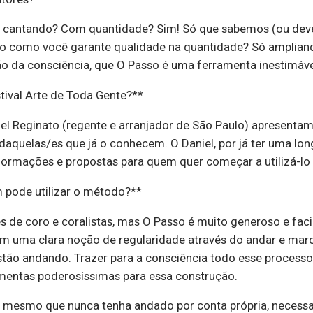
u cantando? Com quantidade? Sim! Só que sabemos (ou dev
tão como você garante qualidade na quantidade? Só ampliand
ão da consciência, que O Passo é uma ferramenta inestimáve
stival Arte de Toda Gente?**
niel Reginato (regente e arranjador de São Paulo) apresen
aquelas/es que já o conhecem. O Daniel, por já ter uma lon
formações e propostas para quem quer começar a utilizá-lo
 pode utilizar o método?**
es de coro e coralistas, mas O Passo é muito generoso e fac
m uma clara noção de regularidade através do andar e ma
tão andando. Trazer para a consciência todo esse process
mentas poderosíssimas para essa construção.
mesmo que nunca tenha andado por conta própria, necessa