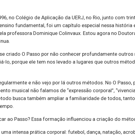
6, no Colégio de Aplicação da UERJ, no Rio, junto com trint
sino fundamental, foi um capítulo especial nessa história 
ela professora Dominique Colinvaux. Estou agora no Douto
inua.
se criado O Passo por não conhecer profundamente outros m
iá-lo, porque ele tem nos levado a lugares que outros mét
ularmente e não vejo por lá outros métodos. No O Passo, pa
nto musical não falamos de “expressão corporal”, “vivencia
todo busca também ampliar a familiaridade de todos, tan
tempo.
car ao Passo? Essa formação influenciou a criação do mét
uma intensa prática corporal: futebol, dança, natação, acroba