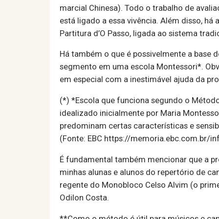
marcial Chinesa). Todo o trabalho de avali
está ligado a essa vivência. Além disso, há
Partitura d’O Passo, ligada ao sistema tradi
Há também o que é possivelmente a base de
segmento em uma escola Montessori*. Obvi
em especial com a inestimável ajuda da pr
(*) *Escola que funciona segundo o Método 
idealizado inicialmente por Maria Montesso
predominam certas características e sensibi
(Fonte: EBC https://memoria.ebc.com.br/i
É fundamental também mencionar que a pró
minhas alunas e alunos do repertório de can
regente do Monobloco Celso Alvim (o primei
Odilon Costa.
**Como o método é útil para músicos e ca