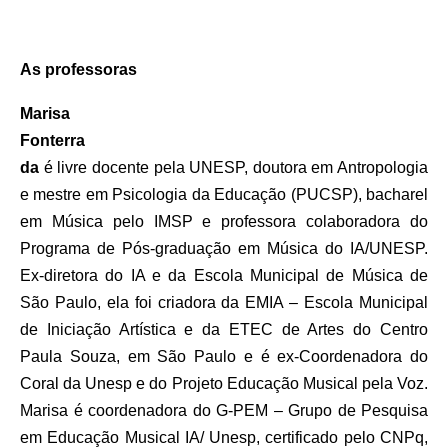
As professoras
Marisa
Fonterra
da
é l
ivre
d
ocente pela UNESP,
d
outora em Antropologia
e
m
estre em Psicologia da Educação (PUCSP),
b
acharel
em Música pelo IMSP
e
p
rofessora
c
olaboradora do
Programa de Pós-graduação em Música do IA/UNESP.
Ex-
d
iretora do IA e da Escola Municipal de Música de
São Paulo,
ela foi
c
riadora da EMIA – Escola Municipal
de Iniciação Artística e da ETEC de Artes do Centro
Paula Souza, em São Paulo
e é e
x-Coordenadora do
Coral da Unesp e do Projeto Educação Musical pela Voz.
Marisa é c
oordenadora do G-PEM – Grupo de Pesquisa
em Educação Musical IA/ Unesp, certificado pelo CNPq,