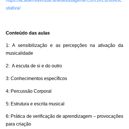
https://academiavirtual.artedetodagente.com.br/curso/esc
utativa/
Conteúdo das aulas
1
:
A sensibilização e as percepções na ativação da
musicalidade
2
:
A escuta de si e do outro
3
:
Conhecimentos específicos
4
:
Percussão Corporal
5: Estrutura e escrita musical
6:
P
rática de verificação de aprendizagem – provocações
para criação