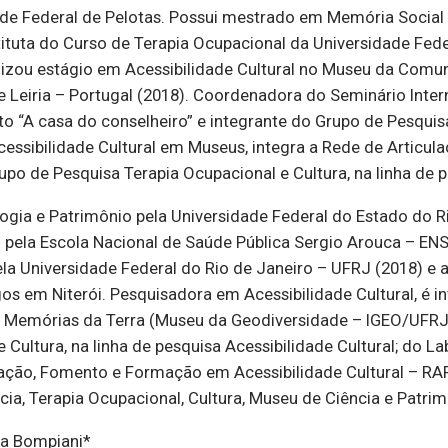
dade Federal de Pelotas. Possui mestrado em Memória Social 
tituta do Curso de Terapia Ocupacional da Universidade Fede
alizou estágio em Acessibilidade Cultural no Museu da Comu
e Leiria – Portugal (2018). Coordenadora do Seminário Intern
to “A casa do conselheiro” e integrante do Grupo de Pesquisa
Acessibilidade Cultural em Museus, integra a Rede de Artic
po de Pesquisa Terapia Ocupacional e Cultura, na linha de p
ia e Patrimônio pela Universidade Federal do Estado do Ri
ão pela Escola Nacional de Saúde Pública Sergio Arouca – E
la Universidade Federal do Rio de Janeiro – UFRJ (2018) e 
 em Niterói. Pesquisadora em Acessibilidade Cultural, é i
Memórias da Terra (Museu da Geodiversidade – IGEO/UFRJ) 
ultura, na linha de pesquisa Acessibilidade Cultural; do Lab
ão, Fomento e Formação em Acessibilidade Cultural – RAFF
cia, Terapia Ocupacional, Cultura, Museu de Ciência e Patri
la Bompiani*