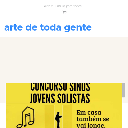
Arte e Cultura para todos
0
arte de toda gente
VOLTAR