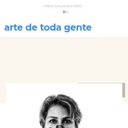
Arte e Cultura para todos
0
arte de toda gente
VOLTAR