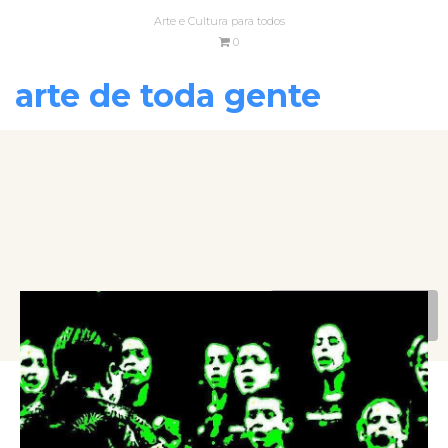
Arte e Cultura para todos
0
arte de toda gente
VOLTAR