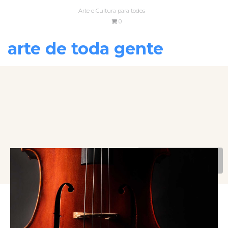
Arte e Cultura para todos
0
arte de toda gente
VOLTAR