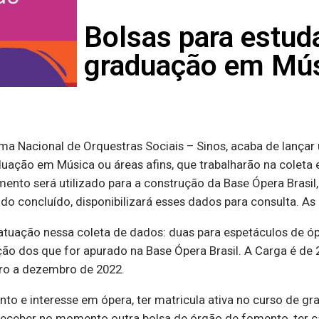
Bolsas para estud
graduação em Músi
ma Nacional de Orquestras Sociais – Sinos, acaba de lançar
uação em Música ou áreas afins, que trabalharão na coleta
amento será utilizado para a construção da Base Ópera Brasi
 concluído, disponibilizará esses dados para consulta. As 
 atuação nessa coleta de dados: duas para espetáculos de ó
serção dos que for apurado na Base Ópera Brasil. A Carga é 
bro a dezembro de 2022.
ento e interesse em ópera, ter matricula ativa no curso de 
o receber no momento outra bolsa de órgão de fomento, ter