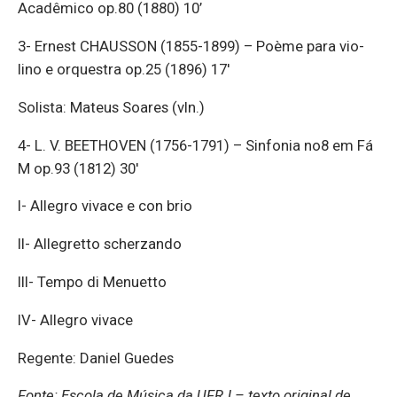
Aca­dê­mico op.80 (1880) 10’
3- Er­nest CHAUSSON (1855-1899) – Poème para vi­o­
lino e or­questra op.25 (1896) 17′
So­lista: Ma­teus So­ares (vln.)
4- L. V. BE­ETHOVEN (1756-1791) – Sin­fonia no8 em Fá
M op.93 (1812) 30′
I- Al­legro vi­vace e con brio
II- Al­le­gretto scher­zando
III- Tempo di Me­nu­etto
IV- Al­legro vi­vace
Re­gente: Da­niel Guedes
Fonte: Escola de Música da UFRJ – texto original de