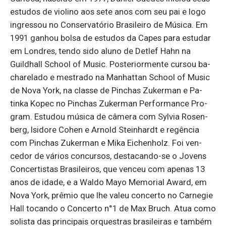
es­tudos de vi­o­lino aos sete anos com seu pai e logo
in­gressou no Con­ser­va­tório Bra­si­leiro de Mú­sica. Em
1991 ga­nhou bolsa de es­tudos da Capes para es­tudar
em Lon­dres, tendo sido aluno de De­tlef Hahn na
Guildhall School of Music. Pos­te­ri­or­mente cursou ba­
cha­re­lado e mes­trado na Ma­nhattan School of Music
de Nova York, na classe de Pin­chas Zu­kerman e Pa­
tinka Kopec no Pin­chas Zu­kerman Per­for­mance Pro­
gram. Es­tudou mú­sica de câ­mera com Sylvia Ro­sen­
berg, Isi­dore Cohen e Ar­nold Stei­nhardt e re­gência
com Pin­chas Zu­kerman e Mika Ei­che­nholz. Foi ven­
cedor de vá­rios con­cursos, des­ta­cando-se o Jo­vens
Con­cer­tistas Bra­si­leiros, que venceu com apenas 13
anos de idade, e a Waldo Mayo Me­mo­rial Award, em
Nova York, prêmio que lhe valeu con­certo no Car­negie
Hall to­cando o Con­certo n°1 de Max Bruch. Atua como
so­lista das prin­ci­pais or­ques­tras bra­si­leiras e também