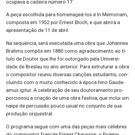
ocu­pava a ca­deira nú­mero 17.
A peça es­co­lhida para ho­me­nageá-los é In Me­mo­riam,
com­posta em 1952 por Er­nest Bloch, e que abrirá a
apre­sen­tação de 11 de abril.
Na sequência, será exe­cu­tada uma obra que Johannes
Brahms compôs em 1880 como agra­de­ci­mento ao tí­
tulo de Doutor que lhe foi ou­tor­gado pela Uni­ver­si­
dade de Breslau no ano an­te­rior. Para es­tru­turar a obra
o com­po­sitor reuniu di­versas can­ções es­tu­dantis, con­
cluindo com o muito co­nhe­cido à época hino Gau­de­
amus igitur. A ce­le­bração de seu dou­to­ra­mento pro­
por­ci­onou a cri­ação de uma obra fes­tiva, que in­clui um
naipe de per­cussão pouco usual no con­junto de sua
pro­dução or­ques­tral.
O pro­grama segue com uma das peças mais cé­le­bres
do com­po­sitor francês Er­nest Chausson, o Poème