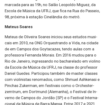
marcada para as 19h, no Salão Le­o­poldo Mi­guez, da
Es­cola de Mú­sica da UFRJ, que fica na Rua do Pas­seio,
98, pró­xima à es­tação Ci­ne­lândia do metrô.
Mateus So­ares
Ma­teus de Oli­veira So­ares ini­ciou seus es­tudos mu­si­
cais em 2010, na ONG Or­ques­trando a Vida, na ci­dade
de em Campos dos Goy­ta­cazes, tendo aulas com a
pro­fes­sora Fer­nanda Mo­rais. Em 2016 mudou para o
Rio de Ja­neiro, in­gres­sando no ba­cha­re­lado em vi­o­lino
da Es­cola de Mú­sica da UFRJ, na classe do pro­fessor
Da­niel Guedes. Par­ti­cipou também de master classes
com vi­o­li­nistas re­no­mados, como Sh­muel Ash­ke­nasi e
Pin­chas Zu­kerman, em fes­ti­vais como o Or­ches­ter­
zem­trum, em Dort­mund (Ale­manha), o Fes­tival de In­
verno de Campos do Jordão (SP) e o Fes­tival In­ter­na­
ci­onal de Mú­sica de Barra Mansa. Entre 2017 e 2021