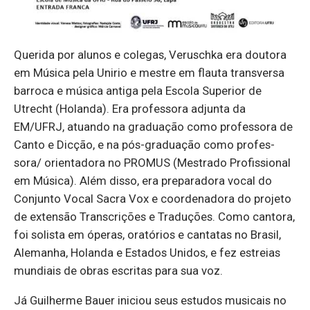
Que­rida por alunos e co­legas, Ve­rus­chka era dou­tora
em Mú­sica pela Unirio e mestre em flauta trans­versa
bar­roca e mú­sica an­tiga pela Es­cola Su­pe­rior de
Utrecht (Ho­landa). Era pro­fes­sora ad­junta da
EM/UFRJ, atu­ando na gra­du­ação como pro­fes­sora de
Canto e Dicção, e na pós-gra­du­ação como pro­fes­
sora/ ori­en­ta­dora no PROMUS (Mes­trado Pro­fis­si­onal
em Mú­sica). Além disso, era pre­pa­ra­dora vocal do
Con­junto Vocal Sacra Vox e co­or­de­na­dora do pro­jeto
de ex­tensão Trans­cri­ções e Tra­du­ções. Como cantora,
foi so­lista em óperas, ora­tó­rios e can­tatas no Brasil,
Ale­manha, Ho­landa e Es­tados Unidos, e fez es­treias
mun­diais de obras es­critas para sua voz.
Já Guilherme Bauer ini­ciou seus es­tudos mu­si­cais no