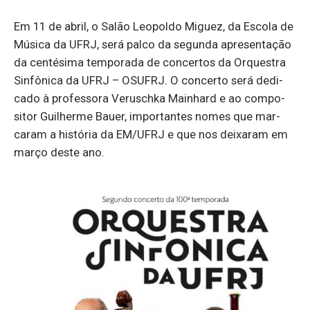
Em 11 de abril, o Salão Le­o­poldo Mi­guez, da Es­cola de
Mú­sica da UFRJ, será palco da se­gunda apre­sen­tação
da cen­té­sima tem­po­rada de con­certos da Or­questra
Sinfô­nica da UFRJ – OSUFRJ. O con­certo será de­di­
cado à pro­fes­sora Ve­rus­chka Mai­nhard e ao com­po­
sitor Gui­lherme Bauer, im­por­tantes nomes que mar­
caram a his­tória da EM/UFRJ e que nos dei­xaram em
março deste ano.