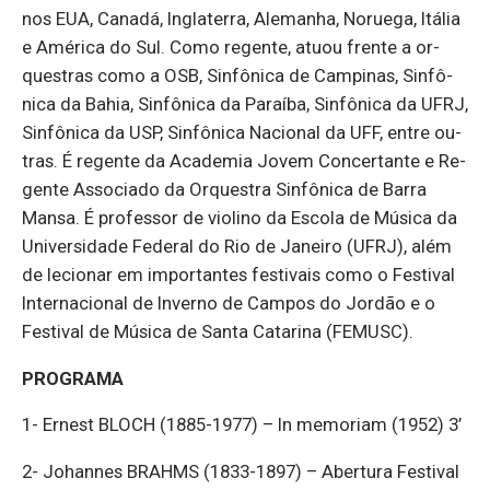
nos EUA, Ca­nadá, In­gla­terra, Ale­manha, No­ruega, Itália
e Amé­rica do Sul. Como re­gente, atuou frente a or­
ques­tras como a OSB, Sinfô­nica de Cam­pinas, Sinfô­
nica da Bahia, Sinfô­nica da Pa­raíba, Sinfô­nica da UFRJ,
Sinfô­nica da USP, Sinfô­nica Na­ci­onal da UFF, entre ou­
tras. É re­gente da Aca­demia Jovem Con­cer­tante e Re­
gente As­so­ciado da Or­questra Sinfô­nica de Barra
Mansa. É pro­fessor de vi­o­lino da Es­cola de Mú­sica da
Uni­ver­si­dade Fe­deral do Rio de Ja­neiro (UFRJ), além
de le­ci­onar em im­por­tantes fes­ti­vais como o Fes­tival
In­ter­na­ci­onal de In­verno de Campos do Jordão e o
Fes­tival de Mú­sica de Santa Ca­ta­rina (FE­MUSC).
PRO­GRAMA
1- Er­nest BLOCH (1885-1977) – In me­mo­riam (1952) 3’
2- Johannes BRAHMS (1833-1897) – Aber­tura Fes­tival