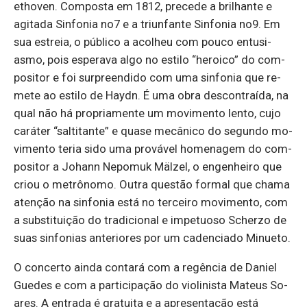
ethoven. Com­posta em 1812, pre­cede a bri­lhante e
agi­tada Sin­fonia no7 e a triun­fante Sin­fonia no9. Em
sua es­treia, o pú­blico a aco­lheu com pouco en­tu­si­
asmo, pois es­pe­rava algo no es­tilo “he­roico” do com­
po­sitor e foi sur­pre­en­dido com uma sin­fonia que re­
mete ao es­tilo de Haydn. É uma obra des­con­traída, na
qual não há pro­pri­a­mente um mo­vi­mento lento, cujo
ca­ráter “sal­ti­tante” e quase me­câ­nico do se­gundo mo­
vi­mento teria sido uma pro­vável ho­me­nagem do com­
po­sitor a Johann Ne­pomuk Mälzel, o en­ge­nheiro que
criou o me­trô­nomo. Outra questão formal que chama
atenção na sin­fonia está no ter­ceiro mo­vi­mento, com
a subs­ti­tuição do tra­di­ci­onal e im­pe­tuoso Scherzo de
suas sin­fo­nias an­te­ri­ores por um ca­den­ciado Mi­nueto.
O con­certo ainda con­tará com a re­gência de Da­niel
Guedes e com a par­ti­ci­pação do vi­o­li­nista Ma­teus So­
ares. A en­trada é gra­tuita e a apre­sen­tação está