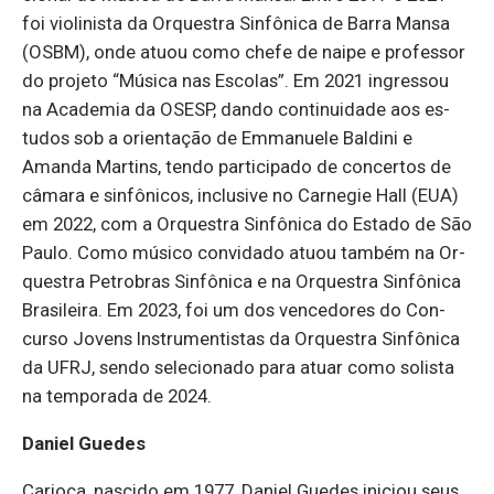
foi vi­o­li­nista da Or­questra Sinfô­nica de Barra Mansa
(OSBM), onde atuou como chefe de naipe e pro­fessor
do pro­jeto “Mú­sica nas Es­colas”. Em 2021 in­gressou
na Aca­demia da OSESP, dando con­ti­nui­dade aos es­
tudos sob a ori­en­tação de Em­ma­nuele Bal­dini e
Amanda Mar­tins, tendo par­ti­ci­pado de con­certos de
câ­mara e sinfô­nicos, in­clu­sive no Car­negie Hall (EUA)
em 2022, com a Or­questra Sinfô­nica do Es­tado de São
Paulo. Como mú­sico con­vi­dado atuou também na Or­
questra Pe­tro­bras Sinfô­nica e na Or­questra Sinfô­nica
Bra­si­leira. Em 2023, foi um dos ven­ce­dores do Con­
curso Jo­vens Ins­tru­men­tistas da Or­questra Sinfô­nica
da UFRJ, sendo se­le­ci­o­nado para atuar como so­lista
na tem­po­rada de 2024.
Daniel Guedes
Ca­rioca, nas­cido em 1977, Da­niel Guedes ini­ciou seus