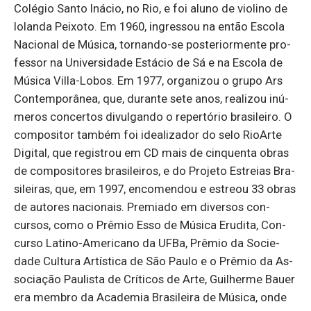
Co­légio Santo Inácio, no Rio, e foi aluno de vi­o­lino de
Io­landa Pei­xoto. Em 1960, in­gressou na então Es­cola
Na­ci­onal de Mú­sica, tor­nando-se pos­te­ri­or­mente pro­
fessor na Uni­ver­si­dade Es­tácio de Sá e na Es­cola de
Mú­sica Villa-Lobos. Em 1977, or­ga­nizou o grupo Ars
Con­tem­po­rânea, que, du­rante sete anos, re­a­lizou inú­
meros con­certos di­vul­gando o re­per­tório bra­si­leiro. O
com­po­sitor também foi ide­a­li­zador do selo Ri­o­Arte
Di­gital, que re­gis­trou em CD mais de cin­quenta obras
de com­po­si­tores bra­si­leiros, e do Pro­jeto Es­treias Bra­
si­leiras, que, em 1997, en­co­mendou e es­treou 33 obras
de au­tores na­ci­o­nais. Pre­miado em di­versos con­
cursos, como o Prêmio Esso de Mú­sica Eru­dita, Con­
curso La­tino-Ame­ri­cano da UFBa, Prêmio da So­ci­e­
dade Cul­tura Ar­tís­tica de São Paulo e o Prêmio da As­
so­ci­ação Pau­lista de Crí­ticos de Arte, Gui­lherme Bauer
era membro da Aca­demia Bra­si­leira de Mú­sica, onde