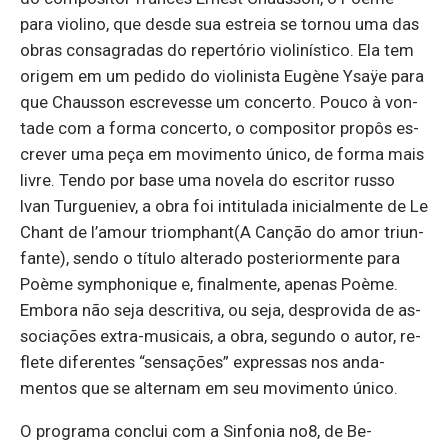
para vi­o­lino, que desde sua es­treia se tornou uma das
obras con­sa­gradas do re­per­tório vi­o­li­nís­tico. Ela tem
origem em um pe­dido do vi­o­li­nista Eugène Ysaÿe para
que Chausson es­cre­vesse um con­certo. Pouco à von­
tade com a forma con­certo, o com­po­sitor propôs es­
crever uma peça em mo­vi­mento único, de forma mais
livre. Tendo por base uma no­vela do es­critor russo
Ivan Tur­gue­niev, a obra foi in­ti­tu­lada ini­ci­al­mente de Le
Chant de l’amour tri­omphant(A Canção do amor triun­
fante), sendo o tí­tulo al­te­rado pos­te­ri­or­mente para
Poème sympho­nique e, fi­nal­mente, apenas Poème.
Em­bora não seja des­cri­tiva, ou seja, des­pro­vida de as­
so­ci­a­ções extra-mu­si­cais, a obra, se­gundo o autor, re­
flete di­fe­rentes “sen­sa­ções” ex­pressas nos an­da­
mentos que se al­ternam em seu mo­vi­mento único.
O pro­grama con­clui com a Sin­fonia no8, de Be­