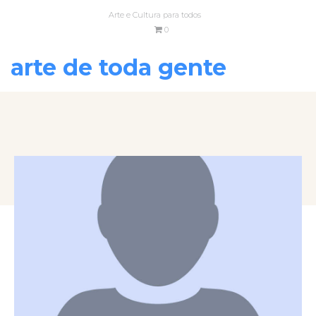
Arte e Cultura para todos
0
arte de toda gente
VOLTAR