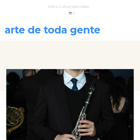
Arte e Cultura para todos
0
arte de toda gente
VOLTAR