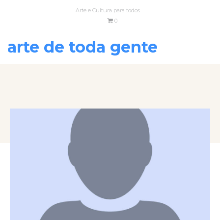
Arte e Cultura para todos
0
arte de toda gente
VOLTAR