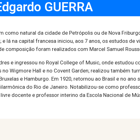
Edgardo GUERRA
am como natural da cidade de Petrópolis ou de Nova Friburgo
s; e lá na capital francesa iniciou, aos 7 anos, os estudos de
os de composição foram realizados com Marcel Samuel Rousse
res e ingressou no Royal College of Music, onde estudou c
tais no Wigmore Hall e no Covent Garden; realizou também t
Bruxelas e Hamburgo. Em 1920, retornou ao Brasil e no ano s
larmônica do Rio de Janeiro. Notabilizou-se como professor
ivre docente e professor interino da Escola Nacional de Mús