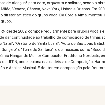
sa de Alcaçus* para coro, orquestra e solistas, sendo a o
á, Milão, Veneza, Gênova, Nova York, Lisboa e Orléans. Em 20
mo diretor artístico do grupo vocal De Coro e Alma, montou 
 grupo.
 desde 2002, compõe regularmente para grupos vocais e i
de dar continuidade ao trabalho de composição de trilhas so
Natal”, “Oratório de Santa Luzia”, “Auto de São João Batist
o Gonçalo” e “Terra de Santana”, e de musicais como “Beco d
Prêmio Hangar de Melhor Compositor Erudito no Nordeste, em 
a da UFRN, onde leciona nas cadeiras de Composição, Harmo
ção e Análise Musical. É doutor em composição pelo Doutora