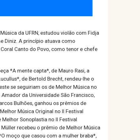
e Música da UFRN; estudou violão com Fidja
e Diniz. A princípio atuava como
 Coral Canto do Povo, como tenor e chefe
peça *A mente capta*, de Mauro Rasi, a
cullus*, de Bertold Brecht, rendeu-lhe o
A este se seguiriam os de Melhor Música no
tro Amador da Universidade São Francisco,
 Marcos Bulhões, ganhou os prêmios de
Melhor Música Original no II Festival
Melhor Sonoplastia no II Festival
r Müller recebeu o prêmio de Melhor Música
ça *O moço que casou com a mulher braba*,