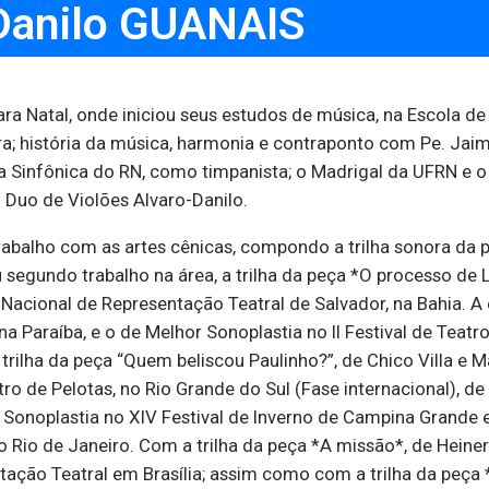
Danilo GUANAIS
ra Natal, onde iniciou seus estudos de música, na Escola d
ra; história da música, harmonia e contraponto com Pe. Jaim
 Sinfônica do RN, como timpanista; o Madrigal da UFRN e o
 Duo de Violões Alvaro-Danilo.
rabalho com as artes cênicas, compondo a trilha sonora da 
egundo trabalho na área, a trilha da peça *O processo de Lu
l Nacional de Representação Teatral de Salvador, na Bahia. 
 na Paraíba, e o de Melhor Sonoplastia no II Festival de Tea
trilha da peça “Quem beliscou Paulinho?”, de Chico Villa e
ro de Pelotas, no Rio Grande do Sul (Fase internacional), de 
Sonoplastia no XIV Festival de Inverno de Campina Grande e 
o Rio de Janeiro. Com a trilha da peça *A missão*, de Heine
entação Teatral em Brasília; assim como com a trilha da pe