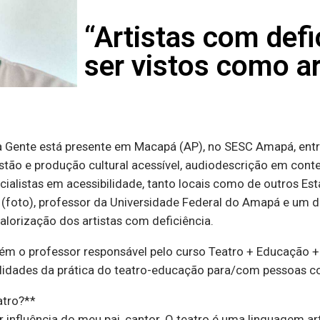
“Artistas com def
ser vistos como ar
da Gente está presente em Macapá (AP), no SESC Amapá, entr
tão e produção cultural acessível, audiodescrição em contex
ialistas em acessibilidade, tanto locais como de outros Est
a (foto), professor da Universidade Federal do Amapá e um d
valorização dos artistas com deficiência.
m o professor responsável pelo curso Teatro + Educação +
ibilidades da prática do teatro-educação para/com pessoas c
atro?**
r influência do meu pai, cantor. O teatro é uma linguagem a