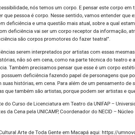
acessibilidade, nós temos um corpo. E pensar este corpo em 
ender que pessoa é corpo. Nesse sentido, vamos entender que
com deficiência e uma questão mais atual, sobre a qual esta
com deficiência vai ser um corpo receptor da informação, at
ciência são corpos promotores do fazer teatral”.
iências serem interpretados por artistas com essas mesma
stórias, não só em cena, como na parte técnica do teatro e
cia. Também precisamos pensar que esse é um corpo estét
o possuem deficiência fazendo papel de personagens que po
 suas histórias, em cena. Para além de um pensamento de s
as que também são artistas, porque podem ser artistas e que
te do Curso de Licenciatura em Teatro da UNIFAP – Universi
rtes da Cena pela UNICAMP, Coordenador do NECID – Núcleo d
Cultural Arte de Toda Gente em Macapá aqui: https://umnovoo