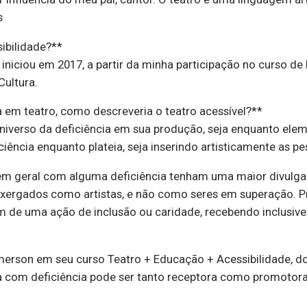
s
ibilidade?**
niciou em 2017, a partir da minha participação no curso de 
Cultura.
a em teatro, como descreveria o teatro acessível?**
universo da deficiência em sua produção, seja enquanto elem
ência enquanto plateia, seja inserindo artisticamente as p
s em geral com alguma deficiência tenham uma maior divulga
enxergados como artistas, e não como seres em superação. P
ém de uma ação de inclusão ou caridade, recebendo inclusive
erson em seu curso Teatro + Educação + Acessibilidade, d
oa com deficiência pode ser tanto receptora como promotora