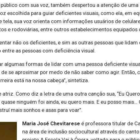
o público com sua voz, também despertou a atenção de um
 voz escolhida para guiar deficientes visuais, como ela, em
de tela, sua voz orienta com informações usuários de celul
tos e rodoviárias, entre outros estabelecimentos equipado
ntar não os deficientes, e sim as outras pessoas que lidam
o entre as pessoas com deficiência visual.
r algumas formas de lidar com uma pessoa deficiente visual
m de se aproximar por medo de não saber como agir. Então, 
rreira está na nossa cabeça”, sintetiza.
 atriz. Como diz a letra de uma outra canção sua, “Eu Quero 
de quase ninguém foi ainda, eu quero mais. E eu posso mais
truí mais sonhos e asas para voar”.
Maria José Chevitarese
é professora titular de C
na área de inclusão sociocultural através do canto 
projeto A Escola Vai à Ópera, voltado para o públi