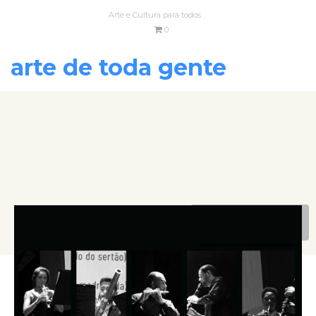
Arte e Cultura para todos
0
arte de toda gente
VOLTAR