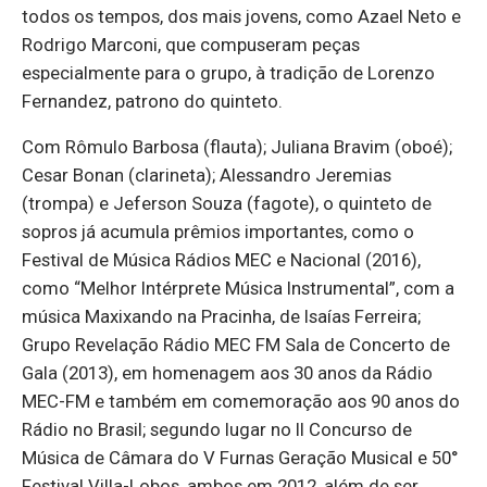
todos os tempos, dos mais jovens, como Azael Neto e
Rodrigo Marconi, que compuseram peças
especialmente para o grupo, à tradição de Lorenzo
Fernandez, patrono do quinteto.
Com Rômulo Barbosa (flauta); Juliana Bravim (oboé);
Cesar Bonan (clarineta); Alessandro Jeremias
(trompa) e Jeferson Souza (fagote), o quinteto de
sopros já acumula prêmios importantes, como o
Festival de Música Rádios MEC e Nacional (2016),
como “Melhor Intérprete Música Instrumental”, com a
música Maxixando na Pracinha, de Isaías Ferreira;
Grupo Revelação Rádio MEC FM Sala de Concerto de
Gala (2013), em homenagem aos 30 anos da Rádio
MEC-FM e também em comemoração aos 90 anos do
Rádio no Brasil; segundo lugar no II Concurso de
Música de Câmara do V Furnas Geração Musical e 50°
Festival Villa-Lobos, ambos em 2012, além de ser,