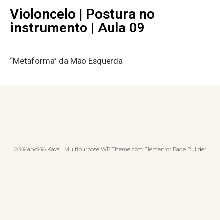
Violoncelo | Postura no
instrumento | Aula 09
“Metaforma” da Mão Esquerda
© %%ano%% Kava | Multipurpose WP Theme com Elementor Page Builder