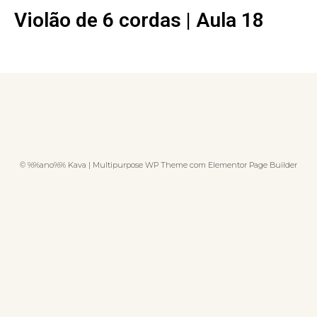
Violão de 6 cordas | Aula 18
© %%ano%% Kava | Multipurpose WP Theme com Elementor Page Builder