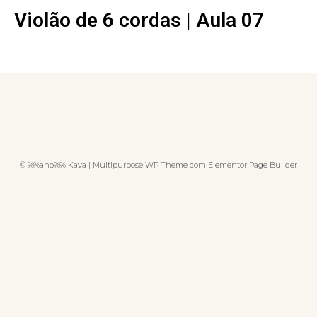
Violão de 6 cordas | Aula 07
© %%ano%% Kava | Multipurpose WP Theme com Elementor Page Builder