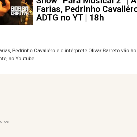
Show “Pará Musical 2” | A
Farias, Pedrinho Cavalléro
ADTG no YT | 18h
rias, Pedrinho Cavalléro e o intérprete Olivar Barreto vão
nte, no Youtube.
uilder