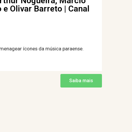
rthur Nogueira, Márcio
 e Olivar Barreto | Canal
 homenagear ícones da música paraense.
Saiba mais