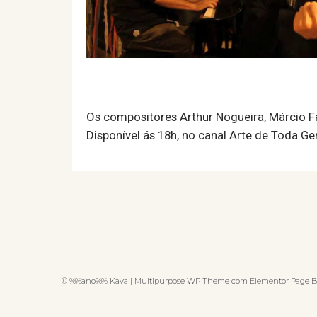
Os compositores Arthur Nogueira, Márcio Fa
Disponível ás 18h, no canal Arte de Toda Ge
© %%ano%% Kava | Multipurpose WP Theme com Elementor Page B