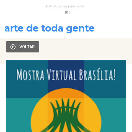
Arte e Cultura para todos
0
arte de toda gente
VOLTAR