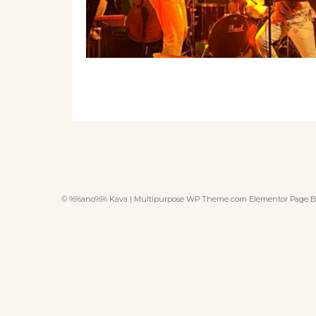
© %%ano%% Kava | Multipurpose WP Theme com Elementor Page B