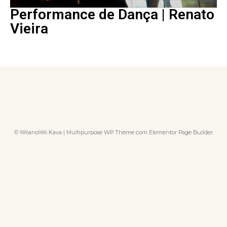
Performance de Dança | Renato
Vieira
© %%ano%% Kava | Multipurpose WP Theme com Elementor Page Builder