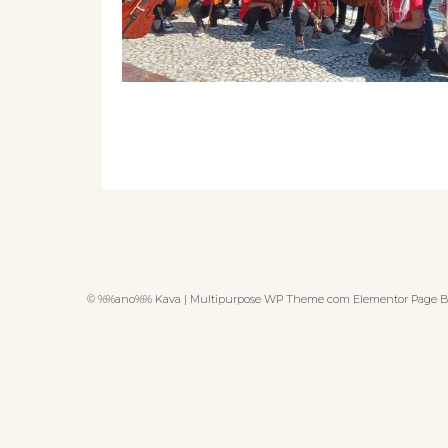
© %%ano%% Kava | Multipurpose WP Theme com Elementor Page B