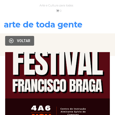
Arte e Cultura para todos
0
arte de toda gente
VOLTAR