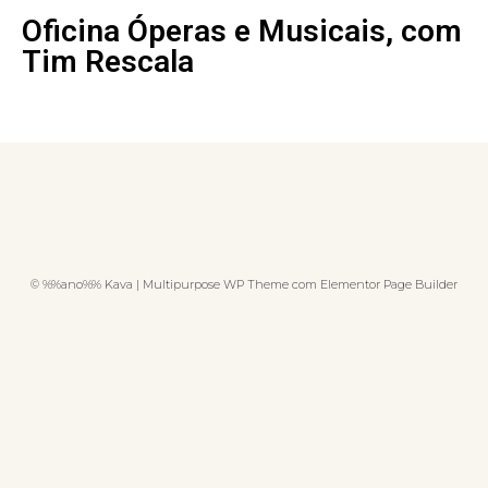
Oficina Óperas e Musicais, com
Tim Rescala
© %%ano%% Kava | Multipurpose WP Theme com Elementor Page Builder