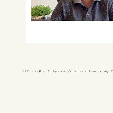
© %%ano%% Kava | Multipurpose WP Theme com Elementor Page B