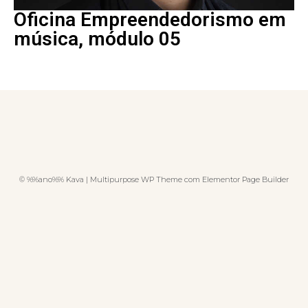
Oficina Empreendedorismo em
música, módulo 05
© %%ano%% Kava | Multipurpose WP Theme com Elementor Page Builder