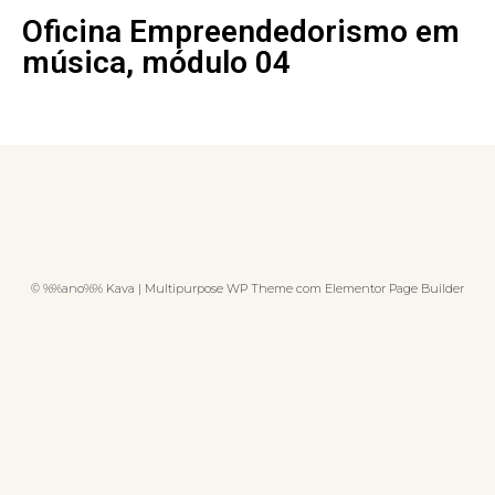
Oficina Empreendedorismo em
música, módulo 04
© %%ano%% Kava | Multipurpose WP Theme com Elementor Page Builder