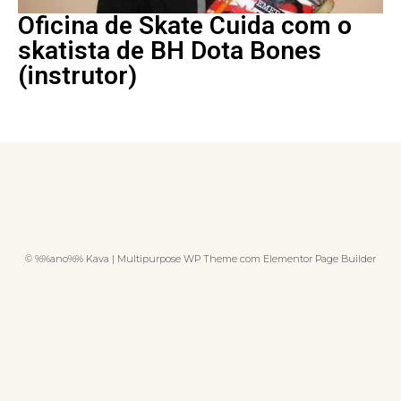
Oficina de Skate Cuida com o
skatista de BH Dota Bones
(instrutor)
© %%ano%% Kava | Multipurpose WP Theme com Elementor Page Builder