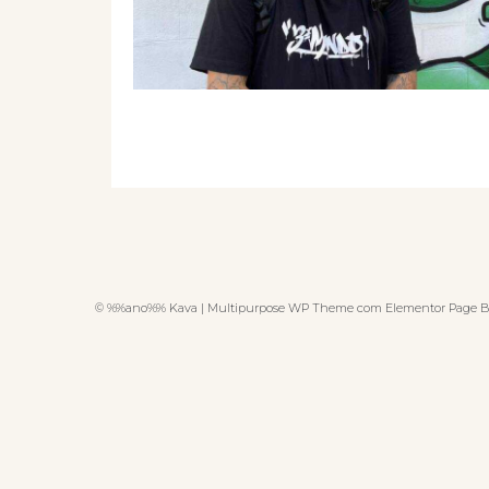
© %%ano%% Kava | Multipurpose WP Theme com Elementor Page B