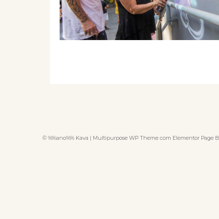
© %%ano%% Kava | Multipurpose WP Theme com Elementor Page B