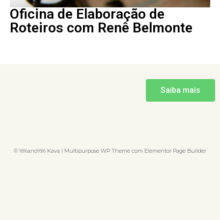
Oficina de Elaboração de
Roteiros com Renê Belmonte
Saiba mais
© %%ano%% Kava | Multipurpose WP Theme com Elementor Page Builder