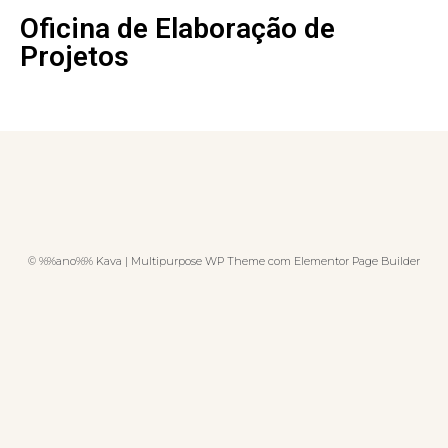
Oficina de Elaboração de
Projetos
© %%ano%% Kava | Multipurpose WP Theme com Elementor Page Builder