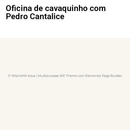
Oficina de cavaquinho com
Pedro Cantalice
© %%ano%% Kava | Multipurpose WP Theme com Elementor Page Builder