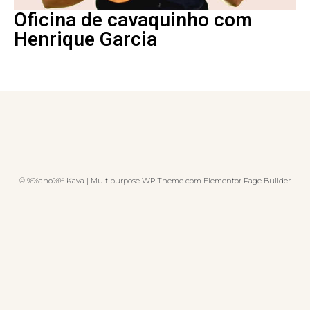
Oficina de cavaquinho com
Henrique Garcia
© %%ano%% Kava | Multipurpose WP Theme com Elementor Page Builder