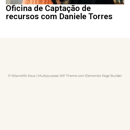
Oficina de Captação de
recursos com Daniele Torres
© %%ano%% Kava | Multipurpose WP Theme com Elementor Page Builder