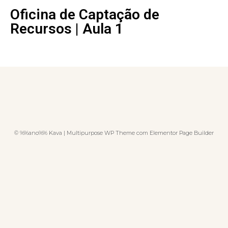
Oficina de Captação de
Recursos | Aula 1
© %%ano%% Kava | Multipurpose WP Theme com Elementor Page Builder