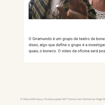
O Giramundo é um grupo de teatro de bonec
disso, algo que define o grupo é a investig
quais, o boneco. O vídeo da oficina será po
© %%ano%% Kava | Multipurpose WP Theme com Elementor Page B